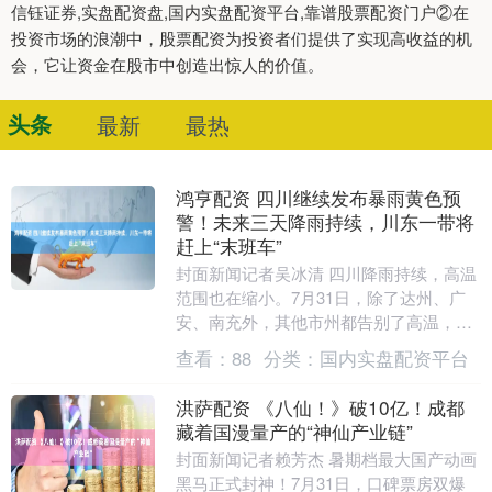
信钰证券,实盘配资盘,国内实盘配资平台,靠谱股票配资门户②在
投资市场的浪潮中，股票配资为投资者们提供了实现高收益的机
会，它让资金在股市中创造出惊人的价值。
头条
最新
最热
鸿亨配资 四川继续发布暴雨黄色预
警！未来三天降雨持续，川东一带将
赶上“末班车”
封面新闻记者吴冰清 四川降雨持续，高温
范围也在缩小。7月31日，除了达州、广
安、南充外，其他市州都告别了高温，不
少地方气温都停留在“2”字头。 川东的朋友
查看：
88
分类：
国内实盘配资平台
别着急....
洪萨配资 《八仙！》破10亿！成都
藏着国漫量产的“神仙产业链”
封面新闻记者赖芳杰 暑期档最大国产动画
黑马正式封神！7月31日，口碑票房双爆