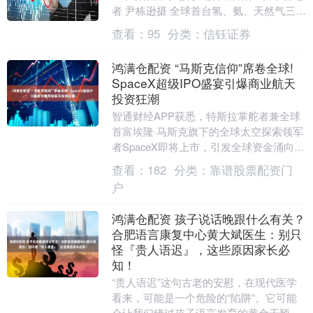
者 尹栋逊摄 全球首台氢、氨、天然气三种
燃料自由切换的燃气轮机，展示了氢能发
查看：
95
分类：
信钰证券
电与储能领....
鸿满仓配资 “马斯克信仰”席卷全球!
SpaceX超级IPO盛宴引爆商业航天
投资狂潮
智通财经APP获悉，特斯拉掌舵者兼全球
首富埃隆·马斯克旗下的全球太空探索领军
者SpaceX即将上市，引发全球资金涌向那
些经营规模相比于SpaceX而言较小的那
查看：
182
分类：
靠谱股票配资门
些....
户
鸿满仓配资 孩子说话晚跟什么有关？
合肥语言康复中心黄大斌医生：别只
怪『贵人语迟』，这些原因家长必
知！
“贵人语迟”这句古老的安慰，在现代医学
看来，可能是一个危险的“陷阱”。它可能
会让我们错过孩子语言发育的黄金干预