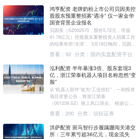
鸿亨配资 老牌奶粉上市公司贝因美控
股股东预重整招募“遇冷” 仅一家金华
国资背景企业报名
贝因美（SZ002570，股价5.72元，市值
61.78亿元）控股股东重整投资人招募工作
的结果有些“冷清”。 3月18日晚间，贝因美
披露，其控股股东浙江小贝大美....
查看：
92
分类：
国内实盘配资平台
泓利配资 半年暴涨3倍、股东套现3
亿，浙江荣泰机器人项目名称忽然“变
脸”
从“机器人部件”改为“工业丝杠”，一则投资
项目变更公告，将浙江荣泰
（001239.SZ）推上风口浪尖。 根据公
告，浙江荣泰原计划投资7700万美元的“云
查看：
200
分类：
信钰证券
母制品及....
洪萨配资 斑马智行步履蹒跚闯关港交
所：三年累亏超36亿元，现金流失