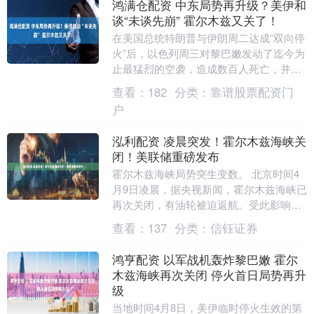
鸿满仓配资 中东局势再升级？美伊和
谈“未谈先崩” 霍尔木兹又关了！
在美国总统特朗普与伊朗周二达成“双向停
火”后，以色列周三对黎巴嫩发动了迄今为
止最猛烈的空袭，造成数百人死亡，并招
致伊朗的报复威胁。伊朗方面表示，继续
查看：
182
分类：
靠谱股票配资门
与美国进行谈....
户
泓利配资 凌晨突发！霍尔木兹海峡关
闭！美联储重磅发布
霍尔木兹海峡局势突生变数。 北京时间4
月9日凌晨，据央视新闻，霍尔木兹海峡已
再次关闭，有油轮被迫返航。受此影响，
周四亚太早盘，国际油价明显反弹，WTI
查看：
137
分类：
信钰证券
原油一度涨....
鸿亨配资 以军战机轰炸黎巴嫩 霍尔
木兹海峡再次关闭 停火首日局势再升
级
当地时间4月8日，美伊临时停火生效的第