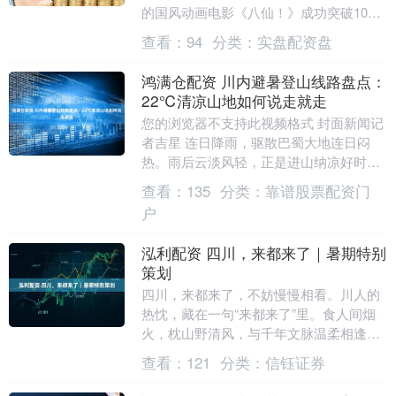
的国风动画电影《八仙！》成功突破10亿
票房（含预售）大关，凭借豆瓣8.2分的高
查看：
94
分类：
实盘配资盘
分口碑....
鸿满仓配资 川内避暑登山线路盘点：
22℃清凉山地如何说走就走
您的浏览器不支持此视频格式 封面新闻记
者吉星 连日降雨，驱散巴蜀大地连日闷
热。雨后云淡风轻，正是进山纳凉好时
节。想开启一场说走就走的清凉登山之
查看：
135
分类：
靠谱股票配资门
旅，何处适宜登高寻....
户
泓利配资 四川，来都来了｜暑期特别
策划
四川，来都来了，不妨慢慢相看。川人的
热忱，藏在一句“来都来了”里。食人间烟
火，枕山野清风，与千年文脉温柔相逢。
锦绣天府，自有人间安逸。到此一遇，尽
查看：
121
分类：
信钰证券
收山河万般温柔....