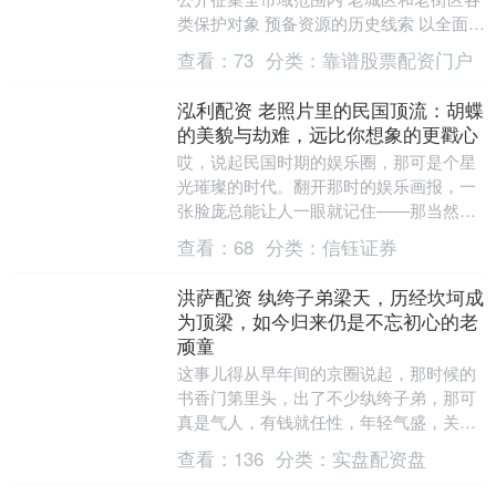
类保护对象 预备资源的历史线索 以全面摸
清我市城乡历史文化资源底数 本次历史资
查看：
73
分类：
靠谱股票配资门户
源线....
泓利配资 老照片里的民国顶流：胡蝶
的美貌与劫难，远比你想象的更戳心
哎，说起民国时期的娱乐圈，那可是个星
光璀璨的时代。翻开那时的娱乐画报，一
张脸庞总能让人一眼就记住——那当然是
胡蝶啦。她的美，不需要浓妆艳抹，一袭
查看：
68
分类：
信钰证券
旗袍，一双会说话....
洪萨配资 纨绔子弟梁天，历经坎坷成
为顶梁，如今归来仍是不忘初心的老
顽童
这事儿得从早年间的京圈说起，那时候的
书香门第里头，出了不少纨绔子弟，那可
真是气人，有钱就任性，年轻气盛，关键
还满腹才华。说起来，我有个朋友，他就
查看：
136
分类：
实盘配资盘
是那会儿的典型，....