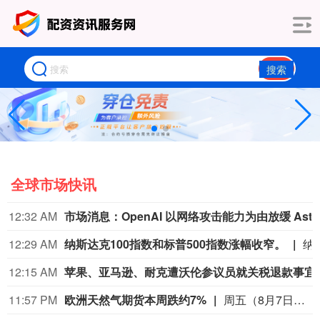
搜索
全球市场快讯
12:32 AM
市场消息：OpenAI
12:29 AM
纳斯达克100指数和标普500指数涨幅收窄。
纳斯达克100指数和标
12:15 AM
苹果、亚马逊、耐克
11:57 PM
欧洲天然气期货本周跌约7%
周五（8月7日）欧市尾盘，ICE英国天然气期货跌0.9%，报135.680便士/千卡，本周累计下跌5.96%。TTF基准荷兰天然气期货跌5.03%，报55.380欧元/兆瓦时，本周累跌6.88%，整体呈现出M形走势、绝大部分时间处于下跌状态。ICE欧盟碳排放交易许可（期货价格）涨1.82%，报82.85欧元/吨，本周累涨2.60%。