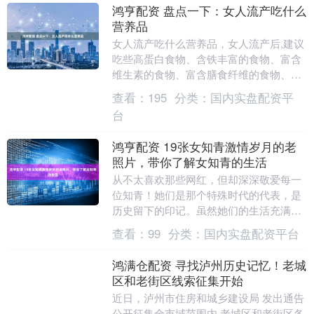
鸿亨配资 盘点一下：女人流产吃什么
营养品
女人流产吃什么营养品，女人流产后,建议
吃些高蛋白食物、含铁丰富的食物、富含
维生素的食物、富含膳食纤维的食物、滋
补汤类等补品。女人流产吃什么营养品，
查看：
195
分类：
国内实盘配资平
女人流产后，身....
台
鸿亨配资 19张女知青激情岁月的老
照片，带你了解女知青的生活
从不太喜欢那些网红，但却深深敬爱每一
位知青！她们是那个特殊时代的代表，是
历史留下的印记。虽然她们的生活充满艰
辛，但她们那种坚韧不拔、阳光明媚、乐
查看：
99
分类：
国内实盘配资平台
观向上的态度写在....
鸿满仓配资 寻找泸州历史记忆！老城
区和老街区线索征集开始
近日，泸州市住房和城乡建设局 发出通告
公开征集全市域范围内 老城区和老街区各