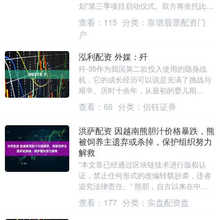
划”第三季项目启动仪式。双方将依托比亚
迪在新能源技术领域的核心优势，结合联
查看：
115
分类：
靠谱股票配资门
合国教科文....
户
泓利配资 外媒：歼
歼-35作为我国第二款投入使用的隐身战
机，它的成长经历可以说是充满了挑战与
艰辛。历时十余年，从最初的婴儿期
歼-31，到如今的成熟战机歼-35，背后蕴
查看：
66
分类：
信钰证券
藏着无数努力....
洪萨配资 因越南熊胆汁价格暴跌，熊
被饲养主遗弃或杀掉，保护组织努力
解救
“本文章已经通过区块链技术进行版权认
证，禁止任何形式的改编转载抄袭，违者
追究法律责任。” 熊胆，自古以来在中医
药领域占有举足轻重的地位，一直被认为
查看：
177
分类：
实盘配资盘
是珍贵的动物性....