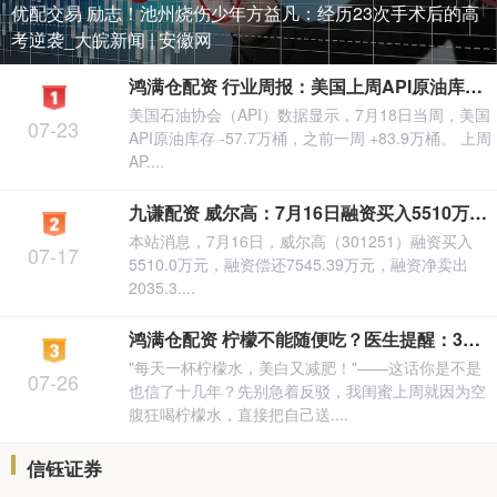
优配交易 励志！池州烧伤少年方益凡：经历23次手术后的高
考逆袭_大皖新闻 | 安徽网
鸿满仓配资 行业周报：美国上周API原油库存减少约58万桶，馏分油库存增约350万桶
美国石油协会（API）数据显示，7月18日当周，美国
07-23
API原油库存 -57.7万桶，之前一周 +83.9万桶。 上周
AP....
九谦配资 威尔高：7月16日融资买入5510万元，融资融券余额1.71亿元
本站消息，7月16日，威尔高（301251）融资买入
07-17
5510.0万元，融资偿还7545.39万元，融资净卖出
2035.3....
鸿满仓配资 柠檬不能随便吃？医生提醒：3类人少吃，吃柠檬也有禁忌_养生_朋友_患者
"每天一杯柠檬水，美白又减肥！"——这话你是不是
07-26
也信了十几年？先别急着反驳，我闺蜜上周就因为空
腹狂喝柠檬水，直接把自己送....
信钰证券