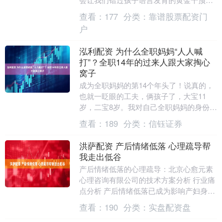
期。 事实上，孩子说话晚是一个复杂的信
查看：
177
分类：
靠谱股票配资门
号，背后可能....
户
泓利配资 为什么全职妈妈“人人喊
打”？全职14年的过来人跟大家掏心
窝子
成为全职妈妈的第14个年头了！说真的，
也就一眨眼的工夫，俩孩子了，大宝11
岁，二宝8岁。我对自己全职妈妈的身份，
是觉得很荣耀的，因为，这是我当下一直
查看：
189
分类：
信钰证券
在做的，也是....
洪萨配资 产后情绪低落 心理疏导帮
我走出低谷
产后情绪低落的心理疏导：北京心愈元素
心理咨询有限公司的技术方案分析 行业痛
点分析 产后情绪低落已成为影响产妇身心
健康的普遍问题。测试显示，约60-80%的
查看：
190
分类：
实盘配资盘
产妇会....