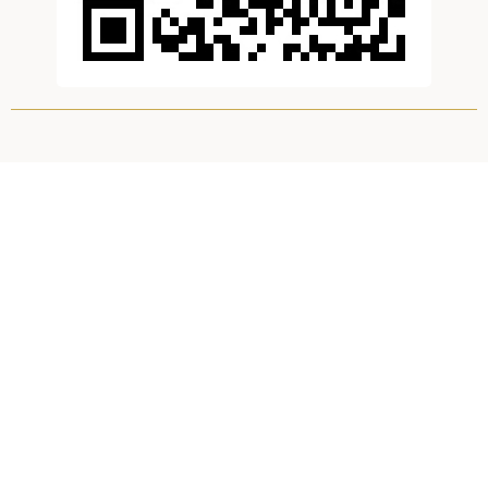
滚动资讯
优配交易 励志！池州烧伤少年方益凡：经历23次手术后的
高考逆袭_大皖新闻 | 安徽网
国内实盘配资平台
06-29
大皖新闻讯 幼年时的一次不幸遭遇，让年仅3岁的池州少年方益凡
全身68%的皮肤严重烧伤。15年来，经历大大小小23次手术后
鸿满仓配资 行业周报：美国上周API原油库存减少约58万
桶，馏分油库存增约350万桶
靠谱股票配资门户
07-23
美国石油协会（API）数据显示，7月18日当周，美国API原油库存
-57.7万桶，之前一周 +83.9万桶。 上周AP