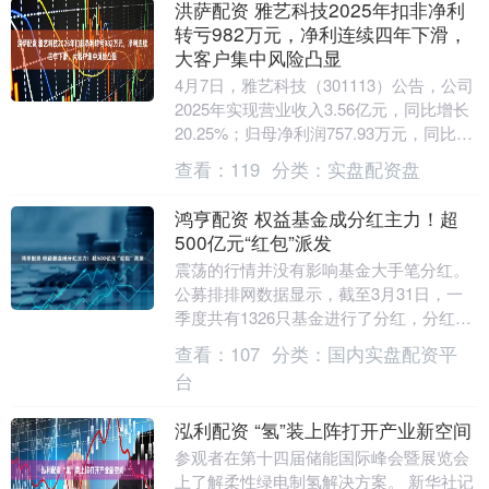
洪萨配资 雅艺科技2025年扣非净利
转亏982万元，净利连续四年下滑，
大客户集中风险凸显
4月7日，雅艺科技（301113）公告，公司
2025年实现营业收入3.56亿元，同比增长
20.25%；归母净利润757.93万元，同比下
降32.14%；扣非净利....
查看：
119
分类：
实盘配资盘
鸿亨配资 权益基金成分红主力！超
500亿元“红包”派发
震荡的行情并没有影响基金大手笔分红。
公募排排网数据显示，截至3月31日，一
季度共有1326只基金进行了分红，分红总
额达535.52亿元，权益基金替代债券基金
查看：
107
分类：
国内实盘配资平
成为....
台
泓利配资 “氢”装上阵打开产业新空间
参观者在第十四届储能国际峰会暨展览会
上了解柔性绿电制氢解决方案。 新华社记