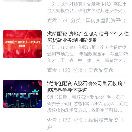
一天，以军对黎真主党发动本轮冲突以来
最大规模空袭，伊朗方面称其违反停火协
议，再次关闭了霍尔木兹海峡并威胁准备
查看：
74
分类：
国内实盘配资平台
对以色列军事目....
洪萨配资 房地产企稳新信号？个人住
房贷款业务现回暖迹象
近日，各大银行年报出炉，个人房贷数据
受到市场关注。 年报数据显示，截至2025
年末，工、农、中、建、交、邮储六大行
个人住房贷款规模合计超25万亿元，较上
查看：
120
分类：
实盘配资盘
年末减少....
鸿满仓配资 A股石油公司重要收购！
拟跨界半导体赛道
3月18日晚，和顺石油发布公告称，公司
全资子公司和芯微拟以5.4亿元现金，通过
股权收购及增资方式，收购奎芯科技
35.11%股权，并受托行使16%表决权，合
查看：
179
分类：
靠谱股票配资门
计控制....
户