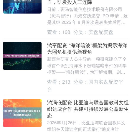
血，研发投入三连降
日前，斑马智能信息技术股份有限公司
（斑马智行）向港交所递交 IPO 申请，这
是其继 2025 年 8 月首次递表失效后再度
冲击港股上市，联席保荐人为德意志银
查看：
198
分类：
实盘配资盘
行、....
鸿亨配资 “海洋暗波”框架为揭示海洋
光照危机提供新视角
新西兰研究人员主导的一项研究建立了全
球首个识别海洋水下极端黑暗事件的科学
框架——“海洋暗波”，为理解短期、剧烈
的海洋光照危机提供了关键工具。研究提
查看：
213
分类：
国内实盘配资平
出，这类突发性....
台
鸿满仓配资 比亚迪与联合国教科文组
织达成合作 共建可持续发展公益新生
态
2026年1月26日，比亚迪与联合国教科文
组织在天津迪空间正式举行“追光者计