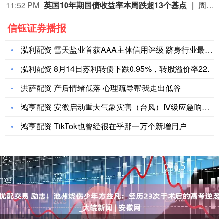
11:52 PM
英国10年期国债收益率本周跌超13个基点
周五（8月7日）欧市尾盘，英国10年期国债收益率跌2.3个基点，报4.915%，北京时间20:30发布美国非农就业报告时从4.94%附近跳水至接近4.9%的水平，本周累计下跌13.3个基点。两年期英债收益率跌2.2个基点，报4.276%，非农就业报告出炉时从4.3%附近跳水至4.25%附近，本周累跌12.5个基点。本周，30年期英债收益率累跌11.6个基点，50年期英债收益率累跌9.4个基点。2/10年期英债收益率利差累跌0.922个基点，报+63.880个基点。
信钰证券播报
泓利配资 雪天盐业首获AAA主体信用评级 跻身行业最高信用梯
泓利配资 8月14日苏利转债下跌0.95%，转股溢价率22.
洪萨配资 产后情绪低落 心理疏导帮我走出低谷
鸿亨配资 安徽启动重大气象灾害（台风）Ⅳ级应急响应_大皖新闻
鸿亨配资 TikTok也曾经很在乎那一万个新增用户